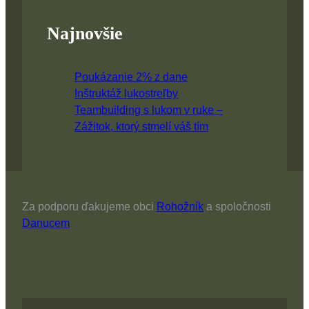
Najnovšie
Poukázanie 2% z dane
Inštruktáž lukostreľby
Teambuilding s lukom v ruke –
Zážitok, ktorý stmelí váš tím
Za podporu ďakujeme obci
Rohožník
a spoločnosti
Danucem