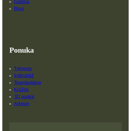
Galéria
Blog
Ponuka
Tréningy
Inštruktáž
Teambulding
Krúžok
3D parkúr
Arkeon