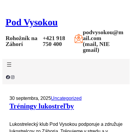
Prejsť
na
Pod Vysokou
obsah
podvysokou@m
Rohožník na
+421 918
ail.com
Záhorí
750 400
(mail, NIE
gmail)
Facebook
Instagram
30 septembra, 2025
Uncategorized
Tréningy lukostreľby
Lukostrelecký klub Pod Vysokou podporuje a združuje
lukostrelcov zo Záhoria. Trénujeme v stredu a v